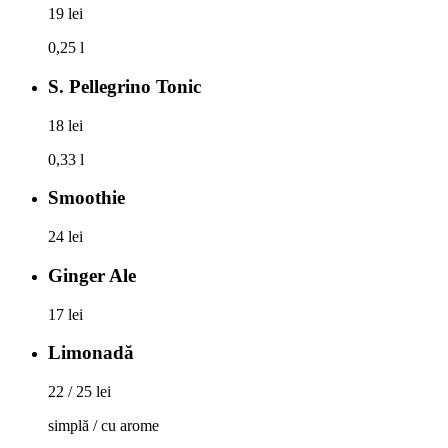
19 lei
0,25 l
S. Pellegrino Tonic
18 lei
0,33 l
Smoothie
24 lei
Ginger Ale
17 lei
Limonadă
22 / 25 lei
simplă / cu arome