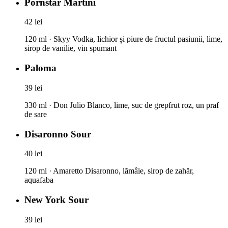
Pornstar Martini
42 lei
120 ml · Skyy Vodka, lichior și piure de fructul pasiunii, lime,
sirop de vanilie, vin spumant
Paloma
39 lei
330 ml · Don Julio Blanco, lime, suc de grepfrut roz, un praf
de sare
Disaronno Sour
40 lei
120 ml · Amaretto Disaronno, lămâie, sirop de zahăr,
aquafaba
New York Sour
39 lei