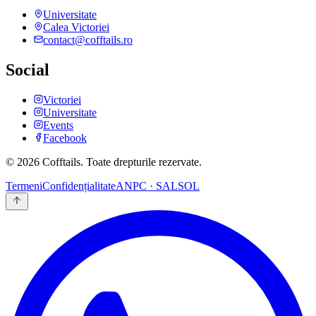
Universitate
Calea Victoriei
contact@cofftails.ro
Social
Victoriei
Universitate
Events
Facebook
©
2026
Cofftails. Toate drepturile rezervate.
Termeni
Confidențialitate
ANPC · SAL
SOL